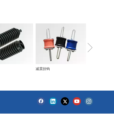
隔音夹
减震挂钩