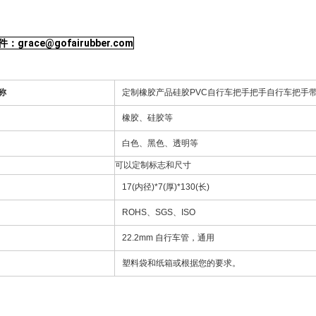
grace@gofairubber.com
称
定制橡胶产品硅胶PVC自行车把手把手自行车把手
橡胶、硅胶等
白色、黑色、透明等
可以定制标志和尺寸
17(内径)*7(厚)*130(长)
ROHS、SGS、ISO
22.2mm 自行车管，通用
塑料袋和纸箱或根据您的要求。