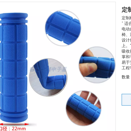
定
定制
* 
电动
椅、
设计
上。
吸收
掌和
易于
工程
数量