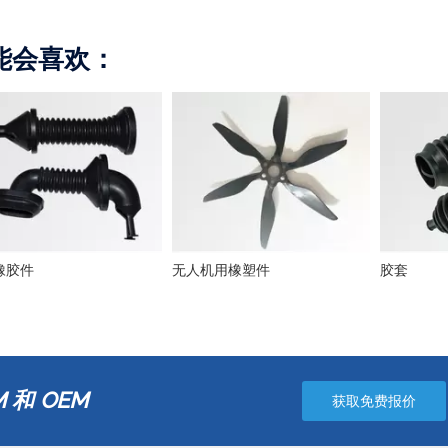
能会喜欢：
橡胶件
无人机用橡塑件
胶套
 和 OEM
获取免费报价