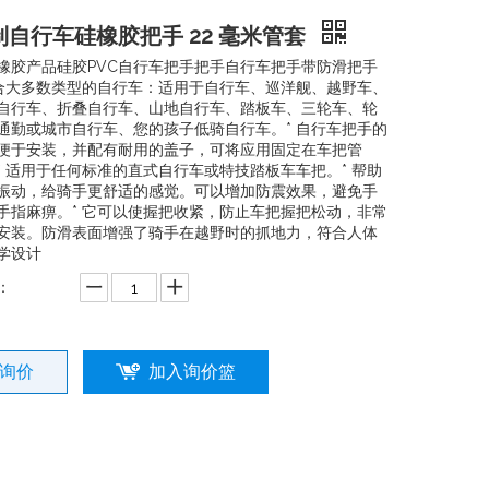
制自行车硅橡胶把手 22 毫米管套
橡胶产品硅胶PVC自行车把手把手自行车把手带防滑把手
适合大多数类型的自行车：适用于自行车、巡洋舰、越野车、
自行车、折叠自行车、山地自行车、踏板车、三轮车、轮
通勤或城市自行车、您的孩子低骑自行车。* 自行车把手的
便于安装，并配有耐用的盖子，可将应用固定在车把管
* 适用于任何标准的直式自行车或特技踏板车车把。* 帮助
振动，给骑手更舒适的感觉。可以增加防震效果，避免手
手指麻痹。* 它可以使握把收紧，防止车把握把松动，非常
安装。防滑表面增强了骑手在越野时的抓地力，符合人体
学设计
：
询价
加入询价篮