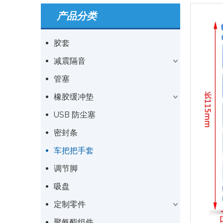
产品分类
胶套
减震隔音
管塞
橡胶缓冲垫
USB 防尘塞
密封条
车把把手套
调节脚
吸盘
定制零件
聚氨酯组件