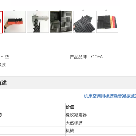
GF-垫
产品品牌：
GOFAI
橡胶
描述
机床空调用橡胶噪音减振减
价值
称
橡胶减震器
天然橡胶
机械