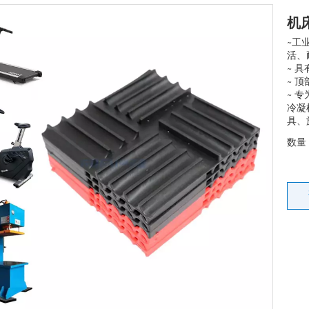
机
~工
活、
~ 
~ 
~ 
冷凝
具、
数量