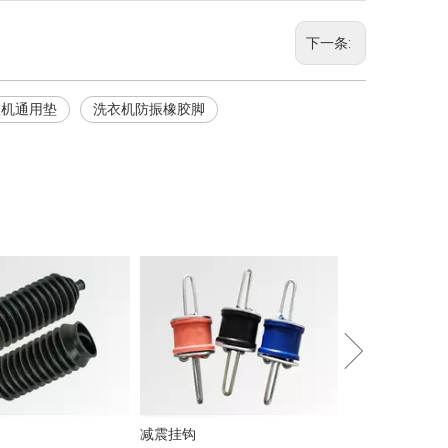
下一条:
衣机通用垫
洗衣机防振橡胶脚
隔音夹
减震挂钩