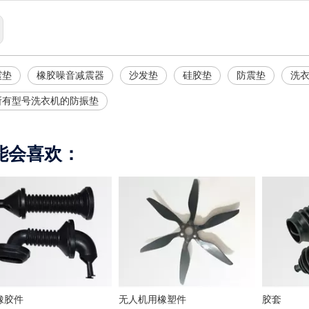
震垫
橡胶噪音减震器
沙发垫
硅胶垫
防震垫
洗
所有型号洗衣机的防振垫
能会喜欢：
橡胶件
无人机用橡塑件
胶套