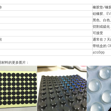
称
橡胶垫/橡
硅橡胶、EV
黑色、白色
切割或硫化
可接受
间
通常在 7 
带纸盒的 OP
401699
同材料的更多图片：