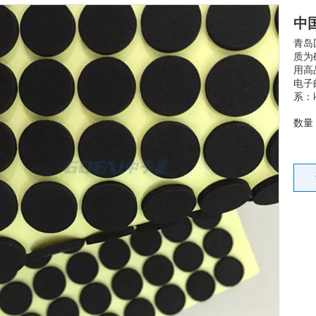
中
青岛
质为
用高
电子邮
系：k
数量