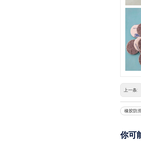
上一条:
橡胶防
你可