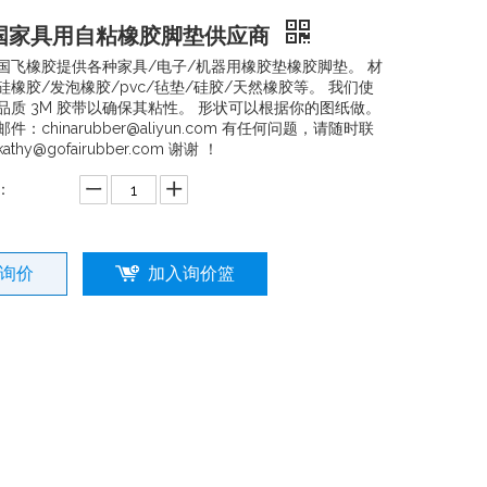
国家具用自粘橡胶脚垫供应商
国飞橡胶提供各种家具/电子/机器用橡胶垫橡胶脚垫。 材
硅橡胶/发泡橡胶/pvc/毡垫/硅胶/天然橡胶等。 我们使
品质 3M 胶带以确保其粘性。 形状可以根据你的图纸做。
件：chinarubber@aliyun.com 有任何问题，请随时联
athy@gofairubber.com 谢谢 ！
：
询价
加入询价篮