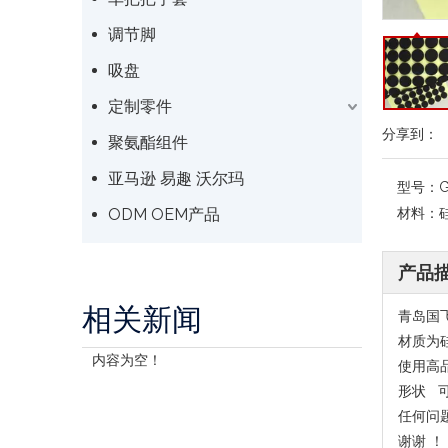
调节脚
吸盘
定制零件
分享到：
聚氨酯组件
亚马逊 易趣 沃尔玛
型号：
G
ODM OEM产品
材料：
产品
相关新闻
青岛国
材质为
内容为空！
使用高
形状 
任何问
谢谢 ！