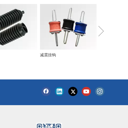
隔音夹
减震挂钩