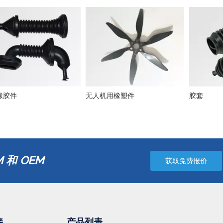
橡胶件
无人机用橡塑件
胶套
 和 OEM
获取免费报价
接
产品列表