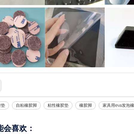
滑垫
自粘橡胶脚
粘性橡胶垫
橡胶脚
家具用eva发泡
能会喜欢：