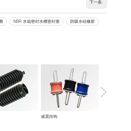
下一条:
形圈
NBR 水箱密封水槽密封塞
防吸水硅橡胶
隔音夹
减震挂钩