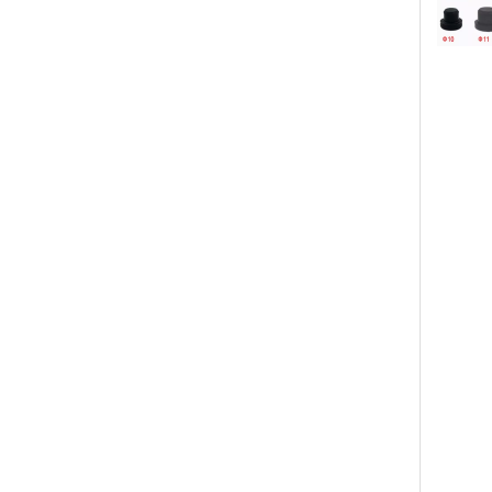
橡胶垫
胶夹垫
橡胶减震
垫, 橡
隔离, 
橡胶缓冲
型材,
筋、乳
胶挤出
硅胶蛋
橡胶金
管件，
管塞、
橡胶、
胶管
橡胶软