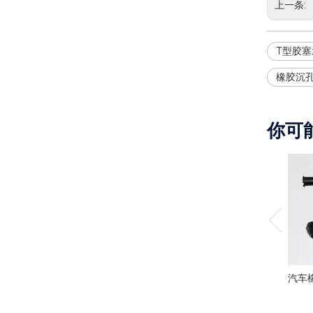
上一条:
T型胶
橡胶沉
你可
汽车