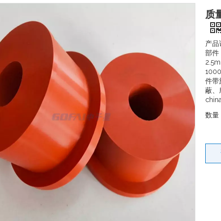
质
产品
部件 
2.
100
件带
蔽、
chin
数量