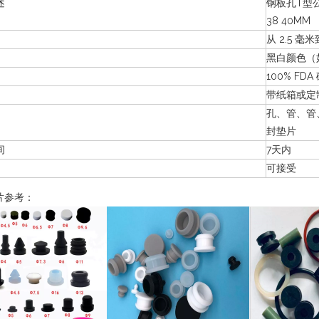
述
钢板孔T型公
38 40MM
从 2.5 毫米
黑白颜色（
100% FD
带纸箱或定制
孔、管、管
封垫片
间
7天内
可接受
片参考：