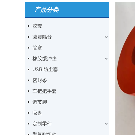
产品分类
胶套
减震隔音
管塞
橡胶缓冲垫
USB 防尘塞
密封条
车把把手套
调节脚
吸盘
定制零件
聚氨酯组件