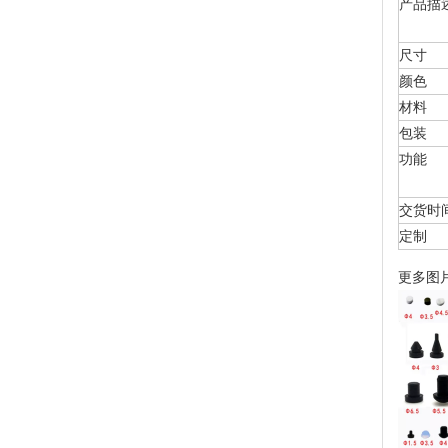
产品描
尺寸
颜色
材料
包装
功能
交货时
定制
更多图