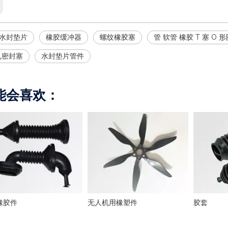
塞水封垫片
橡胶缓冲器
螺纹橡胶塞
管 软管 橡胶 T 塞 O 
孔密封塞
水封垫片管件
能会喜欢：
橡胶件
无人机用橡塑件
胶套