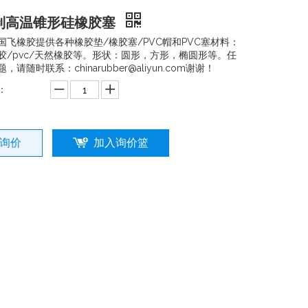
制高温锥形硅橡胶塞
国飞橡胶提供各种橡胶垫/橡胶塞/PVC帽和PVC塞材料：
胶/pvc/天然橡胶等。形状：圆形，方形，椭圆形等。任
，请随时联系：chinarubber@aliyun.com谢谢！
：
询价
加入询价篮