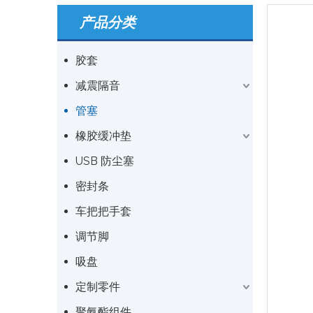
产品分类
胶套
减震隔音
管塞
橡胶缓冲垫
USB 防尘塞
密封条
车把把手套
调节脚
吸盘
定制零件
聚氨酯组件