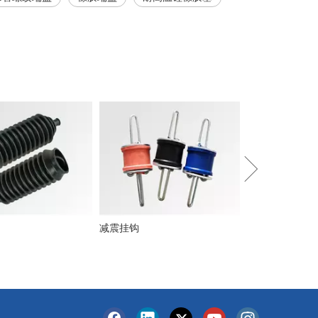
隔音夹
减震挂钩