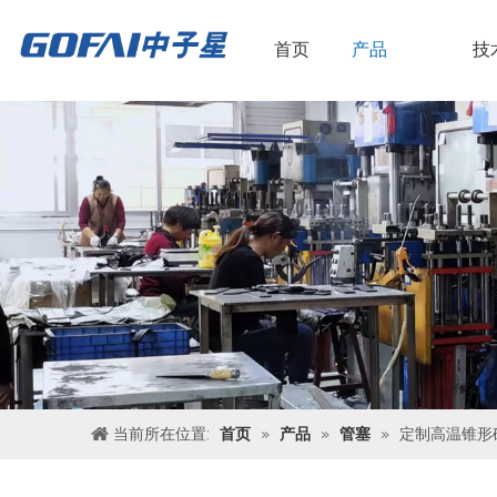
首页
产品
技
当前所在位置:
首页
»
产品
»
管塞
»
定制高温锥形