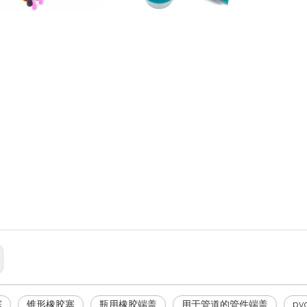
塞耐热孔密封塞盖/NaturalCap 20*28.5*14mm 用于孔18-19.5mm
硅胶 EPDM NR 孔塞，橡胶管塞，用于防尘，食品级医疗级各种尺寸
型塞子橡胶塞防水塞孔实心硅胶蘑菇塞
水硅胶塞 小橡胶孔塞
 OEM 工厂定制硅橡胶索环孔塞塞管塞用于端子密封
定制8mm孔防水硅胶塞耐高温橡胶塞塞子橡胶螺丝孔塞
本电脑的定制 USB 防水帽硅胶孔塞
制或挤出硅胶零件硅橡胶孔塞
锥形塞固体粉末涂料定制涂漆橡胶塞黑色实验室橡胶管塞
8mm/10mm橡胶孔塞标准
橡胶锥塞锥形硅橡胶管塞
塞
锥形橡胶塞
瓶用橡胶端盖
用于管道的管件端盖
p