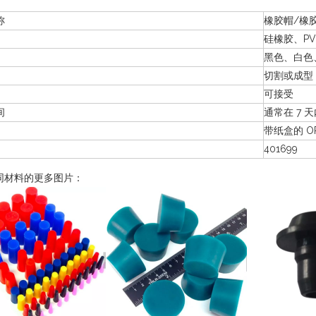
称
橡胶帽/橡
硅橡胶、P
黑色、白色
切割或成型
可接受
间
通常在 7 
带纸盒的 OP
401699
同材料的更多图片：